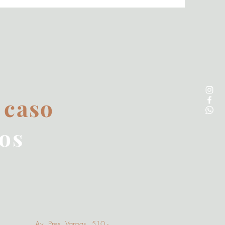
 caso
os
Av. Pres. Vargas, 510 -