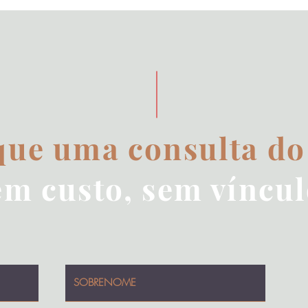
ue uma consulta do
em custo, sem víncul