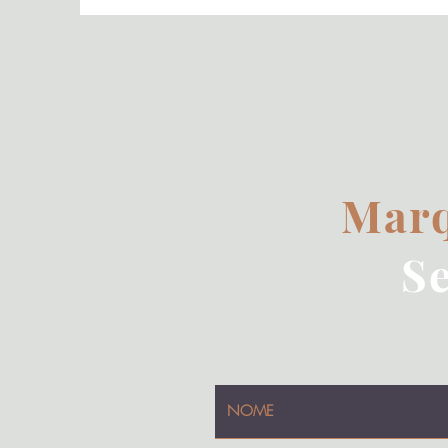
Marq
S