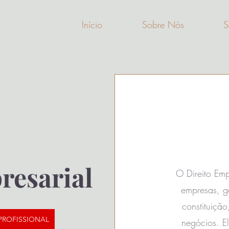
Início
Sobre Nós
S
resarial
O Direito Emp
empresas, g
constituiçã
PROFISSIONAL
negócios. E