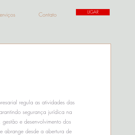
LIGAR
erviços
Contato
resarial regula as atividades das
arantindo segurança jurídica na
o, gestão e desenvolvimento dos
le abrange desde a abertura de